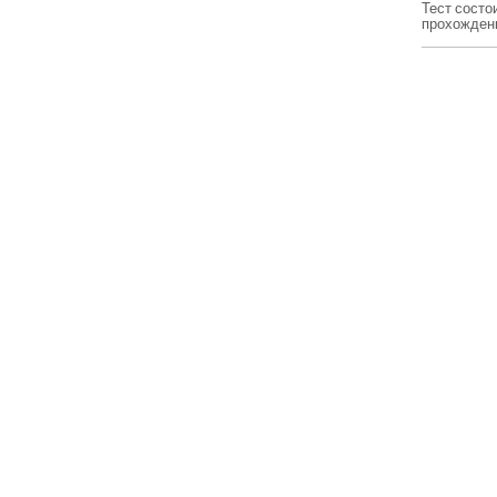
Тест состо
прохождени