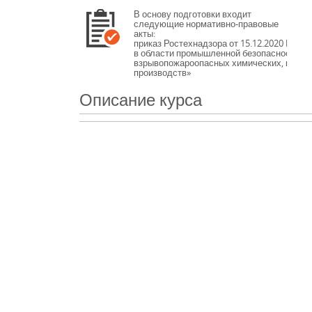
В основу подготовки входит
следующие нормативно-правовые
акты:
приказ Ростехнадзора от 15.12.2020 № 5
в области промышленной безопасности «
взрывопожароопасных химических, нефт
производств»
приказ Ростехнадзора от 07.12.2020 № 5
Описание курса
в области промышленной безопасности «П
производственных объектов»